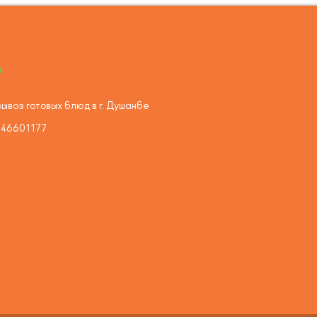
ывоз готовых блюд в г. Душанбе
446601177