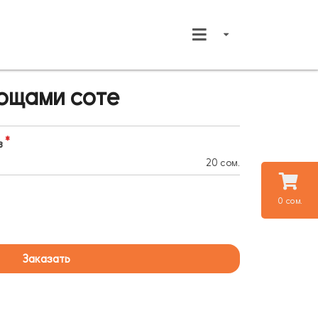
ощами соте
в
20 сом.
0 сом.
Заказать