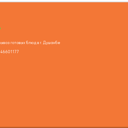
ывоз готовых блюд в г. Душанбе
446601177