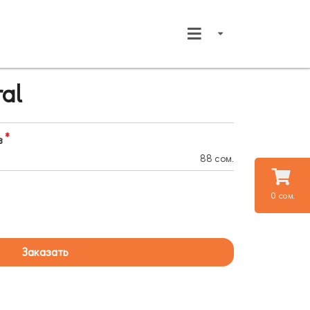
al
в
88 сом.
0 сом.
Заказать