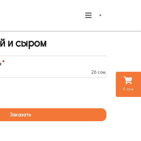
ей и сыром
в
26 сом.
0 сом.
Заказать