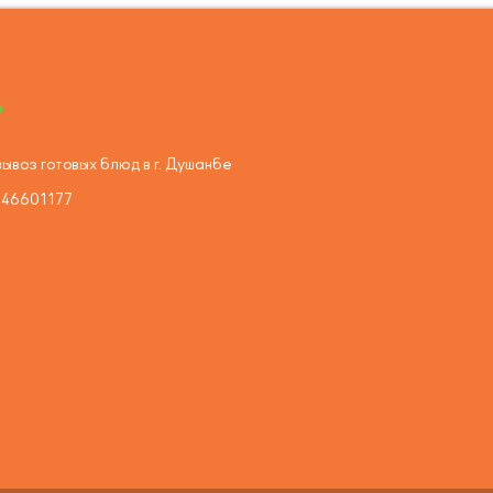
ывоз готовых блюд в г. Душанбе
446601177