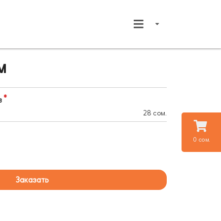
м
в
28 сом.
0 сом.
Заказать