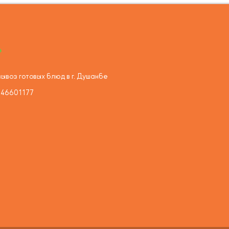
ывоз готовых блюд в г. Душанбе
446601177