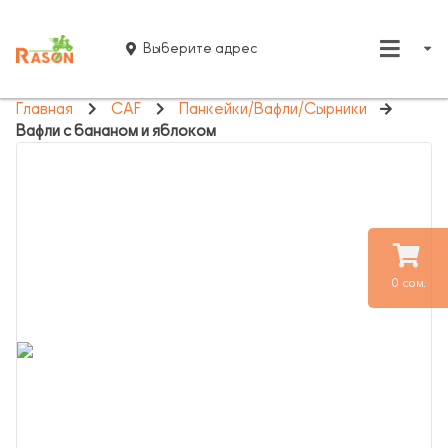
Выберите адрес
Главная
CAF
Панкейки/Вафли/Сырники
Вафли с бананом и яблоком
0 сом.