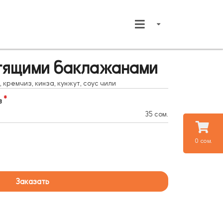
стящими баклажанами
кремчиз, кинза, кунжут, соус чили
в
35 сом.
0 сом.
Заказать