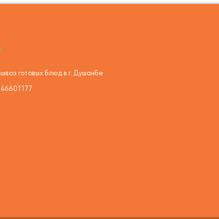
ывоз готовых блюд в г. Душанбе
446601177