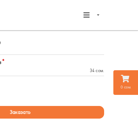
р
в
34 сом.
0 сом.
Заказать