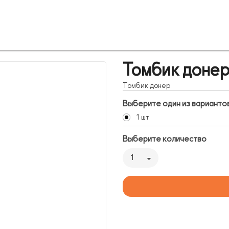
Томбик доне
Томбик донер
Выберите один из варианто
1 шт
Выберите количество
1