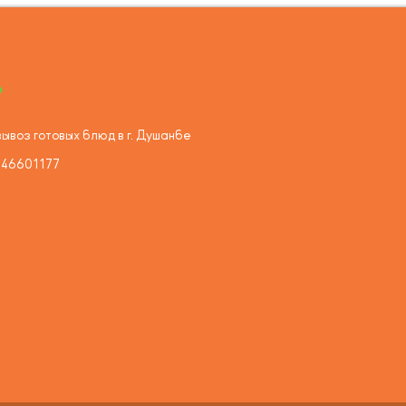
ывоз готовых блюд в г. Душанбе
446601177