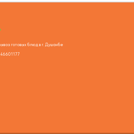
ывоз готовых блюд в г. Душанбе
446601177