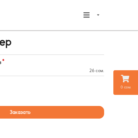
гер
в
26 сом.
0 сом.
Заказать