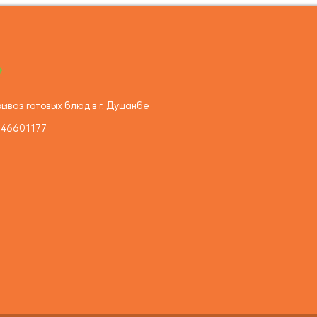
ывоз готовых блюд в г. Душанбе
446601177