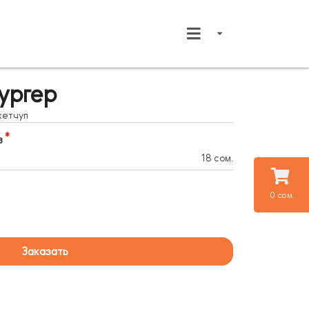
ургер
кетчуп
в
18 сом.
0 сом.
Заказать