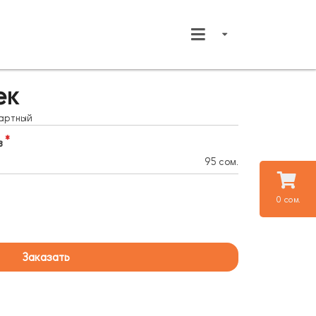
ек
дартный
в
95 сом.
0 сом.
Заказать