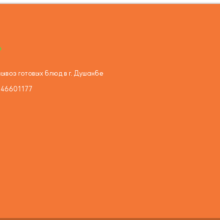
ывоз готовых блюд в г. Душанбе
446601177