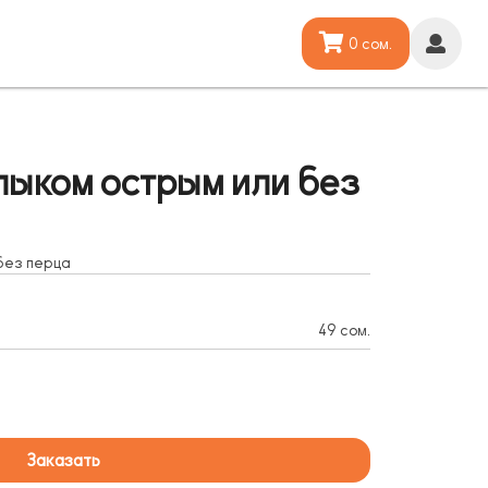
0 сом.
лыком острым или без
без перца
49 сом.
Заказать