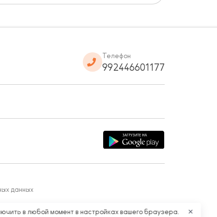
Телефон
992446601177
ных данных
лючить в любой момент в настройках вашего браузера.
✕