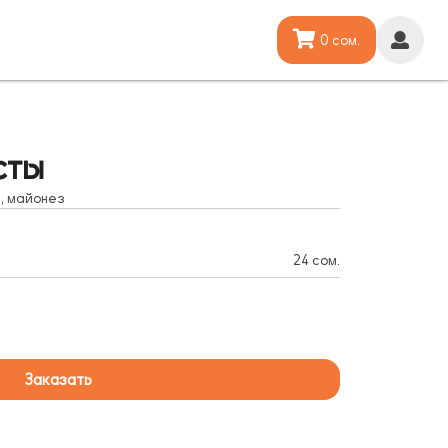
0 сом.
сты
п, майонез
24 сом.
Заказать