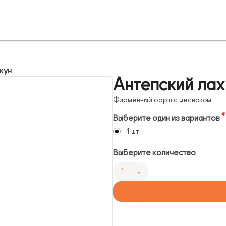
жун
Антепский ла
Фирменный фарш с чесноком
Выберите один из вариантов
1 шт
Выберите количество
1