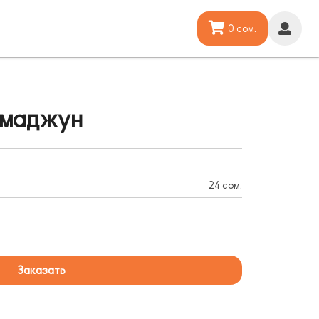
0 сом.
хмаджун
24 сом.
Заказать