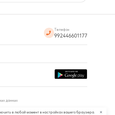
Телефон
992446601177
ных данных
лючить в любой момент в настройках вашего браузера.
✕