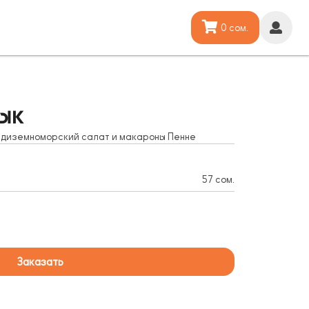
0 сом.
ык
едиземноморский салат и макароны Пенне
57 сом.
Заказать