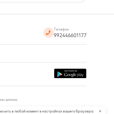
Телефон
992446601177
ных данных
лючить в любой момент в настройках вашего браузера.
✕