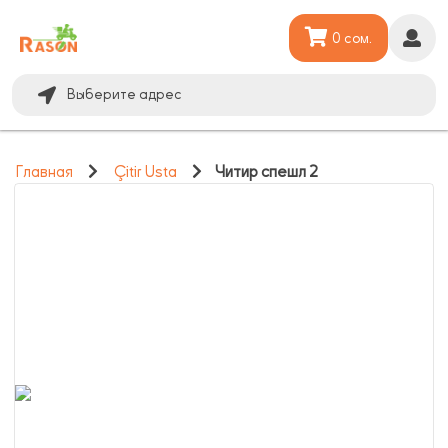
0 сом.
Выберите адрес
Главная
Çitir Usta
Читир спешл 2