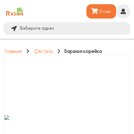
0 сом.
Выберите адрес
Главная
Çitir Usta
Баранья корейка