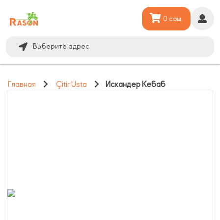
0 сом.
Выберите адрес
Главная
Çitir Usta
Искандер Кебаб