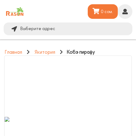
0 сом.
Выберите адрес
Главная
Якитория
Кобэ пирафу