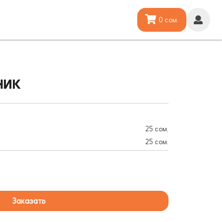
0 сом.
ник
25 сом.
25 сом.
Заказать