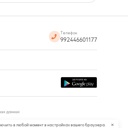
Телефон
992446601177
ных данных
лючить в любой момент в настройках вашего браузера.
✕