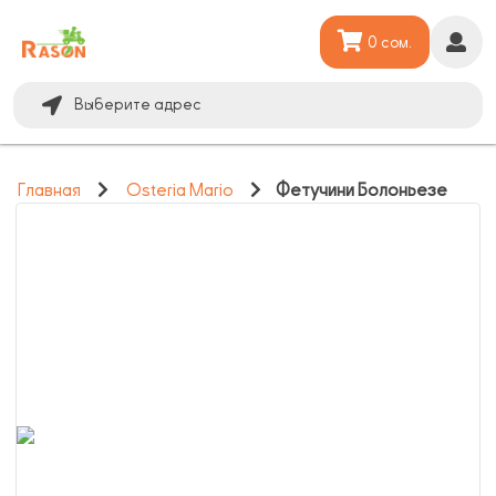
0 сом.
Выберите адрес
Главная
Osteria Mario
Фетучини Болоньезе