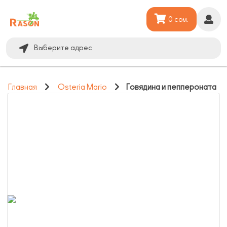
0 сом.
Выберите адрес
Главная
Osteria Mario
Говядина и пеппероната