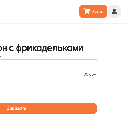
0 сом.
н с фрикадельками
и
35 сом.
Заказать