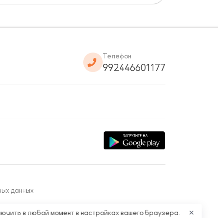
Телефон
992446601177
ных данных
лючить в любой момент в настройках вашего браузера.
✕