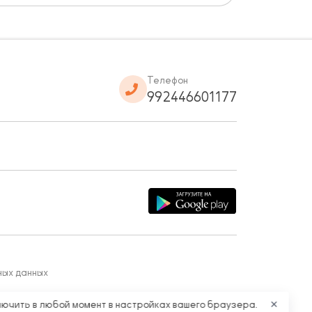
Телефон
992446601177
ных данных
лючить в любой момент в настройках вашего браузера.
✕