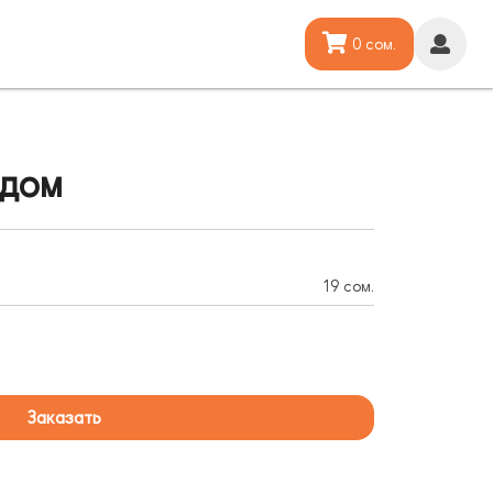
0 сом.
едом
19 сом.
Заказать