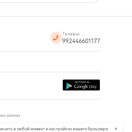
Телефон
992446601177
ных данных
лючить в любой момент в настройках вашего браузера.
✕