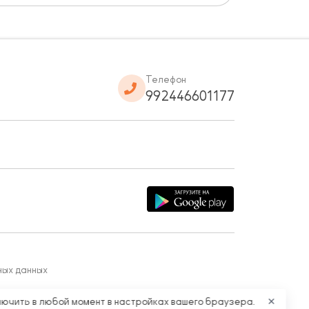
Телефон
992446601177
ных данных
лючить в любой момент в настройках вашего браузера.
✕