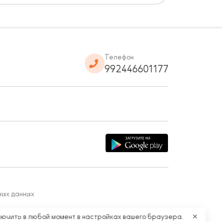
Телефон
992446601177
ных данных
лючить в любой момент в настройках вашего браузера.
✕