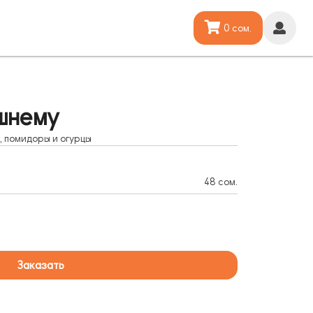
0 сом.
шнему
, помидоры и огурцы
48 сом.
Заказать