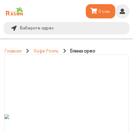
0 сом.
Выберите адрес
Главная
Кофе Рояль
Блины орео