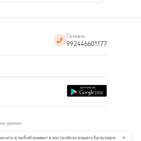
Телефон
992446601177
ных данных
лючить в любой момент в настройках вашего браузера.
✕