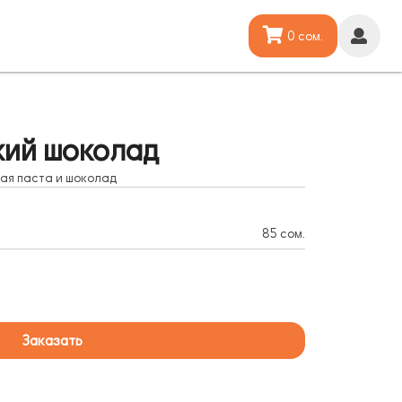
0 сом.
кий шоколад
ая паста и шоколад
85 сом.
Заказать