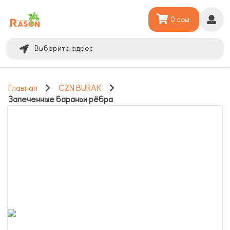
0 сом.
Выберите адрес
Главная
CZN BURAK
Запеченные бараньи рёбра