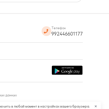
Телефон
992446601177
ных данных
лючить в любой момент в настройках вашего браузера.
✕