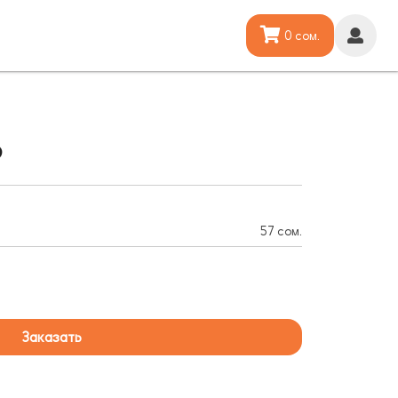
0 сом.
ь
57 сом.
Заказать