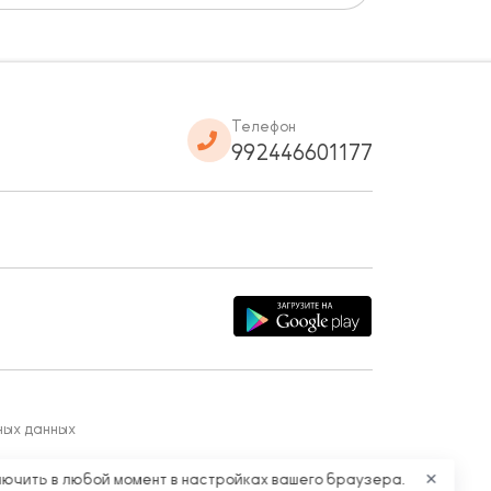
Телефон
992446601177
ных данных
лючить в любой момент в настройках вашего браузера.
✕