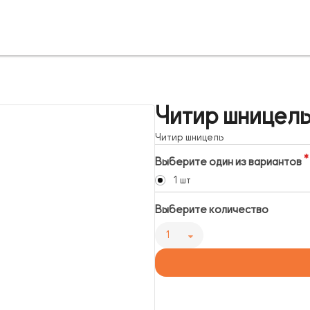
Читир шницел
Читир шницель
Выберите один из вариантов
1 шт
Выберите количество
1