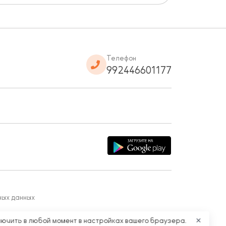
Телефон
992446601177
ных данных
лючить в любой момент в настройках вашего браузера.
✕