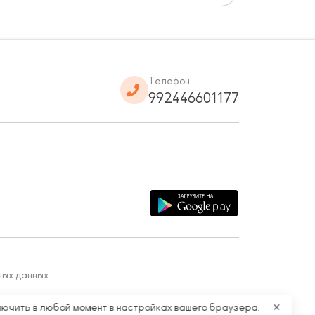
Телефон
992446601177
ных данных
лючить в любой момент в настройках вашего браузера.
✕