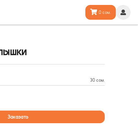
0 сом.
лышки
30 сом.
Заказать